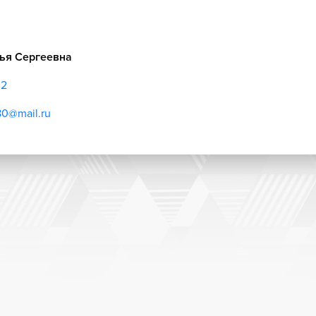
ья Сергеевна
02
80@mail.ru