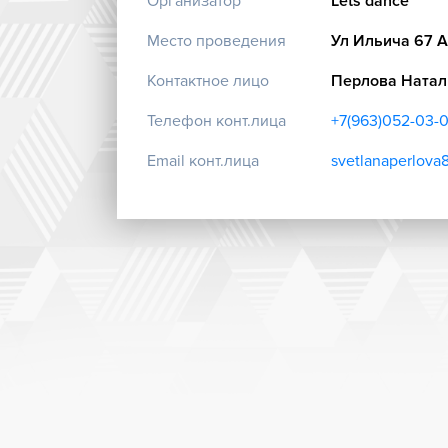
Организатор
Lets dance
Место проведения
Ул Ильича 67 А
Контактное лицо
Перлова Натал
Телефон конт.лица
+7(963)052-03-
Email конт.лица
svetlanaperlova